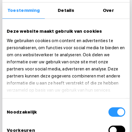
keuzevrijheid in type organisatie
Toestemming
Details
Over
persoonlijke begeleiding vóór, tijdens én na
Deze website maakt gebruik van cookies
je start
We gebruiken cookies om content en advertenties te
personaliseren, om functies voor social media te bieden en
Zonder risico’s of administratieve ballast.
om ons websiteverkeer te analyseren. Ook delen we
Wil je wél de vrijheid van zzp'en maar niet de
informatie over uw gebruik van onze site met onze
risico's? Ontdek de alternatieven:
Alternatief
partners voor social media, adverteren en analyse. Deze
partners kunnen deze gegevens combineren met andere
voor zzp in de zorg: vast contract of flexibel
informatie die u aan ze heeft verstrekt of die ze hebben
werken via Medewerkersindezorg
verzameld op basis van uw gebruik van hun services.
3. Laat je goed adviseren
Veel zorgprofessionals weten simpelweg niet
Toestemmingsselectie
Noodzakelijk
waar de grens precies ligt. Het helpt om je situatie
te bespreken met:
Voorkeuren