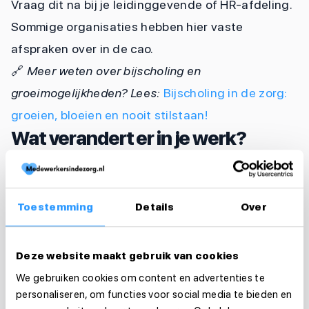
Vraag dit na bij je leidinggevende of HR-afdeling.
Sommige organisaties hebben hier vaste
afspraken over in de cao.
🔗
Meer weten over bijscholing en
groeimogelijkheden? Lees:
Bijscholing in de zorg:
groeien, bloeien en nooit stilstaan!
Wat verandert er in je werk?
Als wijkverpleegkundige werk je anders dan als
verzorgende IG. Een paar dingen die veranderen:
Je maakt zelf de indicatie: jij bepaalt welke
Toestemming
Details
Over
zorg een cliënt nodig heeft
Deze website maakt gebruik van cookies
Je voert verpleegkundige handelingen uit,
We gebruiken cookies om content en advertenties te
zoals wondverzorging en injecties
personaliseren, om functies voor social media te bieden en