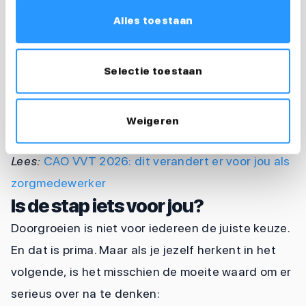
wijkverpleegkundige?
Alles toestaan
Een wijkverpleegkundige verdient meer dan een
verzorgende IG. Hoeveel precies hangt af van je
Selectie toestaan
werkgever, de cao en je ervaring. In de cao VVT zit
een wijkverpleegkundige doorgaans in een
hogere functieschaal dan een verzorgende IG.
Weigeren
🔗
Wil je weten wat er dit jaar verandert in de cao?
Lees:
CAO VVT 2026: dit verandert er voor jou als
zorgmedewerker
Is de stap iets voor jou?
Doorgroeien is niet voor iedereen de juiste keuze.
En dat is prima. Maar als je jezelf herkent in het
volgende, is het misschien de moeite waard om er
serieus over na te denken: