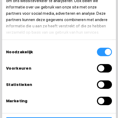
om ons websiteverkeer te analyseren. Ook delen we
Je werkt zelfstandiger — je hebt minder
informatie over uw gebruik van onze site met onze
directe sturing van een leidinggevende
partners voor social media, adverteren en analyse. Deze
partners kunnen deze gegevens combineren met andere
Je werkt meer samen met huisartsen,
informatie die u aan ze heeft verstrekt of die ze hebben
verzameld op basis van uw gebruik van hun services.
specialisten en andere zorgprofessionals
Toestemmingsselectie
Je draagt verantwoordelijkheid voor het
Noodzakelijk
zorgplan van je cliënten
Voorkeuren
Dat klinkt als veel — en dat is het ook. Maar veel
wijkverpleegkundigen zeggen dat ze juist heel
Statistieken
veel voldoening halen uit die zelfstandigheid.
🔗
Lees ook:
Reablement in de zorg: wat is het,
Marketing
waarom het werkt en hoe je het toepast
Wat verdien je als