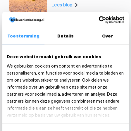
Lees blog
Zorg
Warm weer in de zorg?
Toestemming
Details
Over
Hier moet je op letten voor
jouw cliënten
Lees blog
Deze website maakt gebruik van cookies
We gebruiken cookies om content en advertenties te
Zorg
personaliseren, om functies voor social media te bieden en
CAO VVT 2026: Dit
om ons websiteverkeer te analyseren. Ook delen we
verandert er voor jou als
informatie over uw gebruik van onze site met onze
zorgmedewerker
partners voor social media, adverteren en analyse. Deze
Lees blog
partners kunnen deze gegevens combineren met andere
informatie die u aan ze heeft verstrekt of die ze hebben
verzameld op basis van uw gebruik van hun services.
Zorg
Bevoegd en bekwaam in