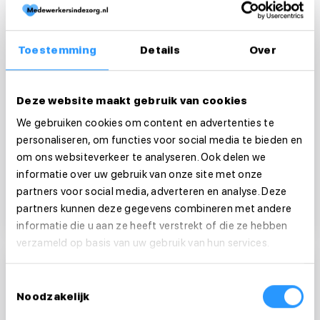
Helpende Plus in
Amsterdam Zuid
Toestemming
Details
Over
Ondersteun cliënten thuis met zorg én
huishouden in Amsterdam Zuid
Deze website maakt gebruik van cookies
€ 2.663 tot € 3.410 bruto per maand
We gebruiken cookies om content en advertenties te
€ 17,02 tot € 21,79 bruto per uur
Amsterdam
personaliseren, om functies voor social media te bieden en
om ons websiteverkeer te analyseren. Ook delen we
MBO 2 / MBO 3 diploma vereist
informatie over uw gebruik van onze site met onze
partners voor social media, adverteren en analyse. Deze
14-28 uur per week
partners kunnen deze gegevens combineren met andere
informatie die u aan ze heeft verstrekt of die ze hebben
verzameld op basis van uw gebruik van hun services.
Helpende Plus in
Toestemmingsselectie
Noodzakelijk
Amsterdam Oud-Zuid