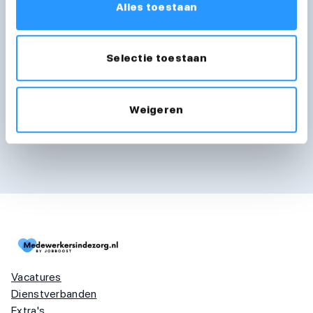
Alles toestaan
Ik ga akkoord met de
Selectie toestaan
privacyvoorwaarden
Weigeren
Verzenden
Vacatures
Dienstverbanden
Extra's