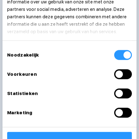
informatie over uw gebruik van onze site met onze
partners voor social media, adverteren en analyse. Deze
Functie(s)
partners kunnen deze gegevens combineren met andere
informatie die u aan ze heeft verstrekt of die ze hebben
verzameld op basis van uw gebruik van hun services.
Toestemmingsselectie
Noodzakelijk
Dienstverband
Voorkeuren
Statistieken
Marketing
Bericht