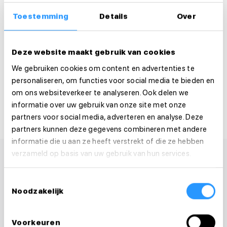
Solliciteer dan direct!
Toestemming
Details
Over
Solliciteer direct
Deze website maakt gebruik van cookies
Solliciteer binnen 1 minuut
We gebruiken cookies om content en advertenties te
personaliseren, om functies voor social media te bieden en
Deel deze vacature:
om ons websiteverkeer te analyseren. Ook delen we
informatie over uw gebruik van onze site met onze
partners voor social media, adverteren en analyse. Deze
partners kunnen deze gegevens combineren met andere
informatie die u aan ze heeft verstrekt of die ze hebben
verzameld op basis van uw gebruik van hun services.
Toestemmingsselectie
Noodzakelijk
Voorkeuren