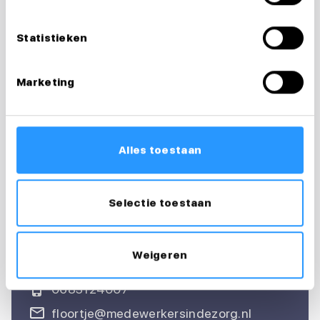
Statistieken
Marketing
Vragen over je
sollicitatie?
Alles toestaan
Ik help je graag
Selectie toestaan
Floortje
Weigeren
Recruiter & loopbaancoach
0683124007
floortje@medewerkersindezorg.nl