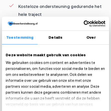
Kosteloze ondersteuning gedurende het
hele traject
En het mooiste? Jij hoeft niet zelf alles uit te
Toestemming
Details
Over
zoeken. Wij regelen de lijntjes met opleiders en
werkgevers voor je. Zo vind je snel een passende
Deze website maakt gebruik van cookies
verpleegkunde opleiding.
We gebruiken cookies om content en advertenties te
Omscholen is vaak de eerste stap, maar zeker niet
personaliseren, om functies voor social media te bieden en
de laatste. Wil je blijven groeien in je vak? Lees dan
om ons websiteverkeer te analyseren. Ook delen we
informatie over uw gebruik van onze site met onze
ook:
Bijscholing in de zorg: groeien, bloeien
partners voor social media, adverteren en analyse. Deze
en nooit stilstaan.
partners kunnen deze gegevens combineren met andere
Klaar voor een nieuwe start?
informatie die u aan ze heeft verstrekt of die ze hebben
verzameld op basis van uw gebruik van hun services.
Omscholen naar verpleegkundige is niet alleen