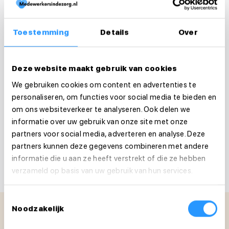
Medewerkersindezorg.nl kun je zonder
ingewikkelde sollicitatieprocedures direct
Toestemming
Details
Over
kennismaken met zorgorganisaties bij jou in de
buurt. Wij kijken niet alleen naar je cv, maar vooral
Deze website maakt gebruik van cookies
naar wie jij bent en wat je zoekt. Bovendien kun je
We gebruiken cookies om content en advertenties te
via onze
flexpool
zelf bepalen waar en wanneer
personaliseren, om functies voor social media te bieden en
om ons websiteverkeer te analyseren. Ook delen we
je werkt, ideaal als je je zorgtaken wilt combineren
informatie over uw gebruik van onze site met onze
met flexibel werk in de zorg.
partners voor social media, adverteren en analyse. Deze
partners kunnen deze gegevens combineren met andere
informatie die u aan ze heeft verstrekt of die ze hebben
Deel dit artikel
verzameld op basis van uw gebruik van hun services.
Toestemmingsselectie
Noodzakelijk
Veelgestelde vragen