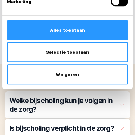
Marketing
blijven groeien? Medewerkersindezorg.nl helpt je
graag bij de volgende stap in je zorgcarrière!
Meld je aan voor een
kennismaking
.
Alles toestaan
Deel dit artikel
Selectie toestaan
Weigeren
Veelgestelde vragen
Welke bijscholing kun je volgen in
de zorg?
Is bijscholing verplicht in de zorg?