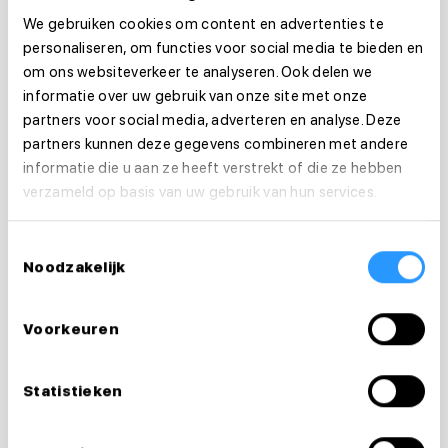
studiedagen.
We gebruiken cookies om content en advertenties te
personaliseren, om functies voor social media te bieden en
Leren doe je samen – Spar met collega’s, volg
om ons websiteverkeer te analyseren. Ook delen we
informatie over uw gebruik van onze site met onze
een training in groepsverband of zoek een
partners voor social media, adverteren en analyse. Deze
studiepartner.
partners kunnen deze gegevens combineren met andere
informatie die u aan ze heeft verstrekt of die ze hebben
Conclusie: bijscholing is geen
verzameld op basis van uw gebruik van hun services.
verplichting, maar een kans
Toestemmingsselectie
Zorg is mensenwerk en mensen veranderen. Door
Noodzakelijk
bij te scholen blijf je niet alleen bekwaam, maar
ook gemotiveerd en betrokken. Of je nu bijleert
Voorkeuren
voor je werk, doorgroeit in je carrière of gewoon
nieuwsgierig bent: bijscholing is een investering in
Statistieken
jezelf én de toekomst van de zorg.
Ben jij toe aan een nieuwe uitdaging waar je kunt