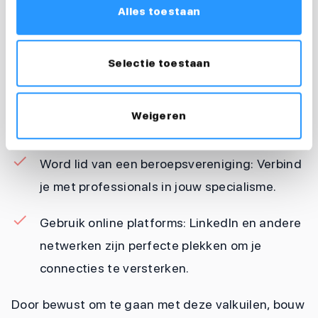
Alles toestaan
rol speelt in duurzame inzetbaarheid (WGV Zorg
en Welzijn, 2023).
Hoe voorkom je dit?
Selectie toestaan
Bezoek evenementen: Ga naar conferenties,
seminars en workshops en ontmoet
Weigeren
vakgenoten.
Word lid van een beroepsvereniging: Verbind
je met professionals in jouw specialisme.
Gebruik online platforms: LinkedIn en andere
netwerken zijn perfecte plekken om je
connecties te versterken.
Door bewust om te gaan met deze valkuilen, bouw