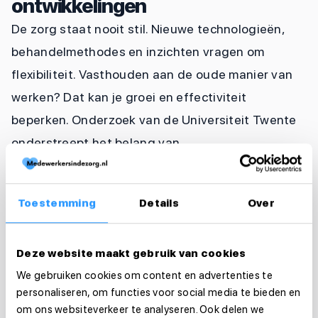
ontwikkelingen
De zorg staat nooit stil. Nieuwe technologieën,
behandelmethodes en inzichten vragen om
flexibiliteit. Vasthouden aan de oude manier van
werken? Dat kan je groei en effectiviteit
beperken. Onderzoek van de Universiteit Twente
onderstreept het belang van
aanpassingsvermogen en voortdurende educatie
in de zorg (
Universiteit Twente
, 2023).
Toestemming
Details
Over
Hoe voorkom je dit?
Blijf leren: Volg cursussen, workshops en
seminars om bij te blijven.
Deze website maakt gebruik van cookies
We gebruiken cookies om content en advertenties te
Wees open voor vernieuwing: Experimenteer
personaliseren, om functies voor social media te bieden en
met nieuwe technologieën en methoden.
om ons websiteverkeer te analyseren. Ook delen we