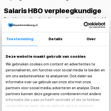
Salaris HBO verpleegkundige
Een hbo verpleegkundige wordt vaak ingeschaald
in FWG 50 of hoger. Door de grotere nadruk op
zorgcoördinatie, klinisch redeneren en
Toestemming
Details
Over
kwaliteitsverbetering ligt het salaris doorgaans
hoger dan dat van een mbo verpleegkundige.
Deze website maakt gebruik van cookies
MBO verpleegkundige
We gebruiken cookies om content en advertenties te
personaliseren, om functies voor social media te bieden en
HBO verpleegkundige
om ons websiteverkeer te analyseren. Ook delen we
informatie over uw gebruik van onze site met onze
partners voor social media, adverteren en analyse. Deze
partners kunnen deze gegevens combineren met andere
informatie die u aan ze heeft verstrekt of die ze hebben
verzameld op basis van uw gebruik van hun services.
SPECIALISATIES