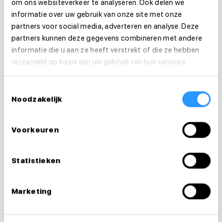
om ons websiteverkeer te analyseren. Ook delen we
Daarnaast werk je vaak op specialistisch niveau
informatie over uw gebruik van onze site met onze
binnen een bepaald vakgebied, zoals oncologie,
partners voor social media, adverteren en analyse. Deze
partners kunnen deze gegevens combineren met andere
GGZ of ouderenzorg.
informatie die u aan ze heeft verstrekt of die ze hebben
verzameld op basis van uw gebruik van hun services.
Toch blijft persoonlijke zorg een belangrijk
onderdeel van het werk. Daardoor combineer je
Toestemmingsselectie
medische kennis met patiëntgerichte
Noodzakelijk
begeleiding.
Voorkeuren
Statistieken
SALARIS
Wat verdient een
Marketing
verpleegkundig specialist?
Het salaris van een verpleegkundig specialist