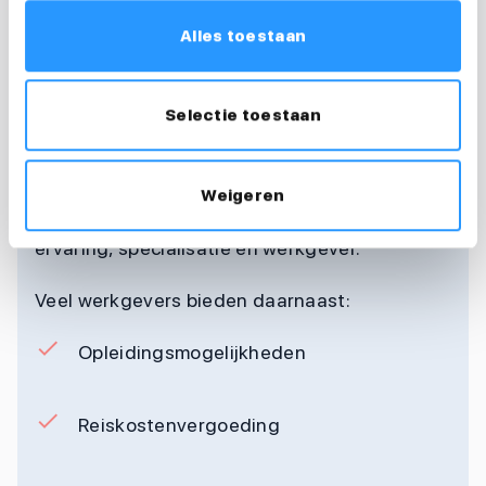
ligt hoger dan dat van een reguliere
Alles toestaan
verpleegkundige. Dat komt door de extra
verantwoordelijkheden en specialistische
Selectie toestaan
kennis.
Gemiddeld ligt het salaris tussen de €4.000
Weigeren
en €6.500 bruto per maand. Dit hangt af van
ervaring, specialisatie en werkgever.
Veel werkgevers bieden daarnaast:
Opleidingsmogelijkheden
Reiskostenvergoeding