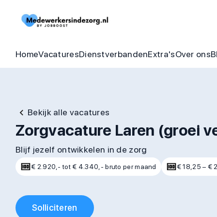
Begeleider vacatures
Detachering
Zorgheldenbo
Onze bel
Thuishulp vacatures
In dienst zorgorganisatie
Aandraagbonu
Trainin
Home
Vacatures
Dienstverbanden
Extra's
Over ons
B
Bekijk alle vacatures
Zorgvacature Laren (groei ve
Blijf jezelf ontwikkelen in de zorg
€ 2.920,- tot € 4.340,- bruto per maand
€ 18,25 – € 
Solliciteren