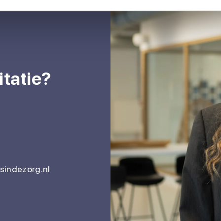
itatie?
indezorg.nl