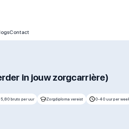
nus
ofte aan jou
s
gen & cursussen
logs
Contact
rder in jouw zorgcarrière)
25,80 bruto per uur
Zorgdiploma vereist
0-40 uur per wee