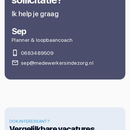
Ik help je graag
Sep
Planner & loopbaancoach
0683489509
sep@medewerkersindezorg.nl
OOK INTERESSANT?
Vergelijkbare vacatures