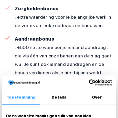
Zorgheldenbonus
: extra waardering voor je belangrijke werk in
de vorm van leuke cadeaus en bonussen
Aandraagbonus
: €500 netto wanneer je iemand aandraagt
die via één van onze banen aan de slag gaat.
P.S. Je kunt ook iemand aandragen en de
bonus verdienen als je niet bij ons werkt.
Bekijk onze website voor meer informatie
Toestemming
Details
Over
Werkzaamheden
Arbeidsduur en werktijden
Deze website maakt gebruik van cookies