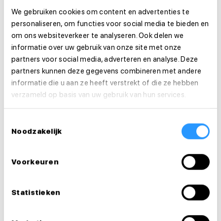
We gebruiken cookies om content en advertenties te
Organisatie
personaliseren, om functies voor social media te bieden en
om ons websiteverkeer te analyseren. Ook delen we
informatie over uw gebruik van onze site met onze
Functie-eisen
partners voor social media, adverteren en analyse. Deze
partners kunnen deze gegevens combineren met andere
Sollicitatie
informatie die u aan ze heeft verstrekt of die ze hebben
verzameld op basis van uw gebruik van hun services.
Is deze vacature je op het lijf geschreven?
Solliciteer dan direct!
Toestemmingsselectie
Noodzakelijk
Solliciteer direct
Voorkeuren
Solliciteer binnen 1 minuut
Statistieken
Deel deze vacature: