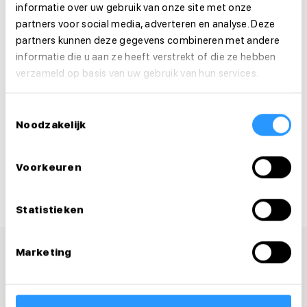
informatie over uw gebruik van onze site met onze
Is deze vacature je op het lijf geschreven?
partners voor social media, adverteren en analyse. Deze
Solliciteer dan direct!
partners kunnen deze gegevens combineren met andere
informatie die u aan ze heeft verstrekt of die ze hebben
verzameld op basis van uw gebruik van hun services.
Solliciteer direct
Toestemmingsselectie
Solliciteer binnen 1 minuut
Noodzakelijk
Deel deze vacature:
Voorkeuren
Statistieken
Marketing