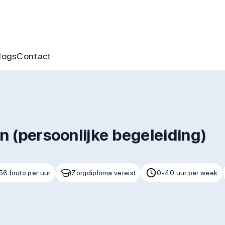
nus
ofte aan jou
s
gen & cursussen
logs
Contact
 (persoonlijke begeleiding)
56 bruto per uur
Zorgdiploma vereist
0-40 uur per week