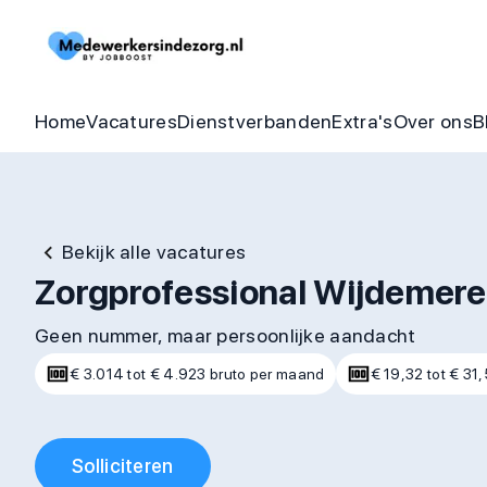
Begeleider vacatures
Detachering
Zorgheldenbo
Onze bel
Thuishulp vacatures
In dienst zorgorganisatie
Aandraagbonu
Trainin
Home
Vacatures
Dienstverbanden
Extra's
Over ons
B
Bekijk alle vacatures
Zorgprofessional Wijdemeren
Geen nummer, maar persoonlijke aandacht
€ 3.014 tot € 4.923 bruto per maand
€ 19,32 tot € 31,
Solliciteren