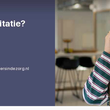
itatie?
rsindezorg.nl