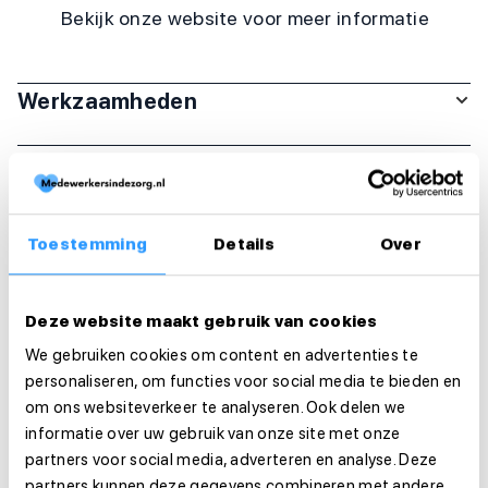
Bekijk onze website voor meer informatie
Werkzaamheden
Arbeidsduur en werktijden
Organisatie
Toestemming
Details
Over
Functie-eisen
Deze website maakt gebruik van cookies
Sollicitatie
We gebruiken cookies om content en advertenties te
personaliseren, om functies voor social media te bieden en
Is deze vacature je op het lijf geschreven?
om ons websiteverkeer te analyseren. Ook delen we
Solliciteer dan direct!
informatie over uw gebruik van onze site met onze
partners voor social media, adverteren en analyse. Deze
partners kunnen deze gegevens combineren met andere