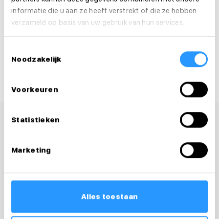
Solliciteer direct
informatie die u aan ze heeft verstrekt of die ze hebben
Solliciteer binnen 1 minuut
verzameld op basis van uw gebruik van hun services.
Toestemmingsselectie
Deel deze vacature:
Noodzakelijk
Voorkeuren
Statistieken
Marketing
Alles toestaan