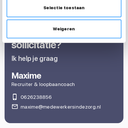
Selectie toestaan
Vragen over je
Weigeren
sollicitatie?
Ik help je graag
Maxime
Recruiter & loopbaancoach
0626238856
maxime@medewerkersindezorg.nl