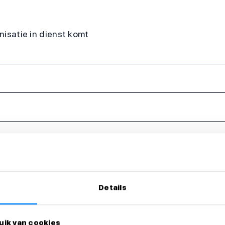
anisatie in dienst komt
Details
eer dan direct!
uik van cookies