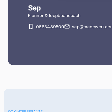
Sep
Planner & loopbaancoach
0683489509
sep@medewerkersi
OOK INTERESSANT?