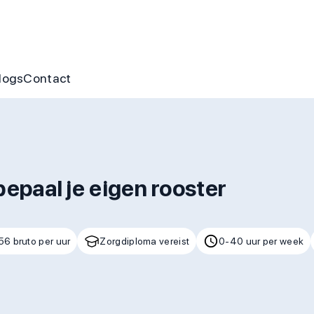
nus
ofte aan jou
s
gen & cursussen
logs
Contact
bepaal je eigen rooster
56 bruto per uur
Zorgdiploma vereist
0-40 uur per week