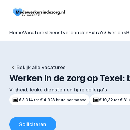
Begeleider vacatures
Detachering
Zorgheldenbo
Onze bel
Thuishulp vacatures
In dienst zorgorganisatie
Aandraagbonu
Trainin
Home
Vacatures
Dienstverbanden
Extra's
Over ons
B
Bekijk alle vacatures
Werken in de zorg op Texel: 
Vrijheid, leuke diensten en fijne collega's
€ 3.014 tot € 4.923 bruto per maand
€ 19,32 tot € 31,
Solliciteren