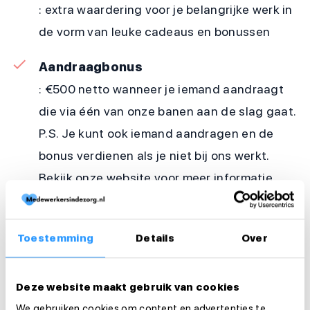
: extra waardering voor je belangrijke werk in
de vorm van leuke cadeaus en bonussen
Aandraagbonus
: €500 netto wanneer je iemand aandraagt
die via één van onze banen aan de slag gaat.
P.S. Je kunt ook iemand aandragen en de
bonus verdienen als je niet bij ons werkt.
Bekijk onze website voor meer informatie
Werkzaamheden
Toestemming
Details
Over
Arbeidsduur en werktijden
Deze website maakt gebruik van cookies
Organisatie
We gebruiken cookies om content en advertenties te