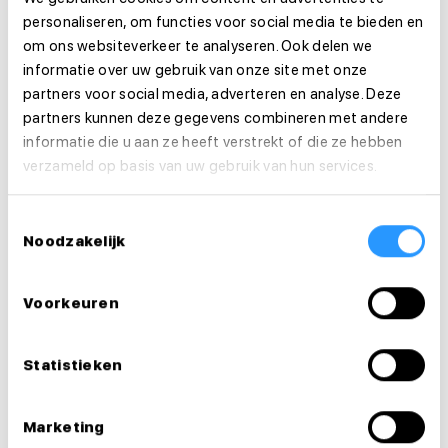
personaliseren, om functies voor social media te bieden en
om ons websiteverkeer te analyseren. Ook delen we
Functie-eisen
informatie over uw gebruik van onze site met onze
partners voor social media, adverteren en analyse. Deze
Sollicitatie
partners kunnen deze gegevens combineren met andere
informatie die u aan ze heeft verstrekt of die ze hebben
Is deze vacature je op het lijf geschreven?
verzameld op basis van uw gebruik van hun services.
Solliciteer dan direct!
Toestemmingsselectie
Noodzakelijk
Solliciteer direct
Solliciteer binnen 1 minuut
Voorkeuren
Deel deze vacature:
Statistieken
Marketing