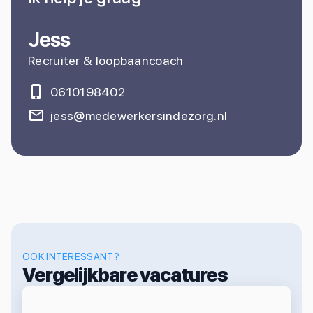
Jess
Recruiter & loopbaancoach
0610198402
jess@medewerkersindezorg.nl
OOK INTERESSANT?
Vergelijkbare vacatures