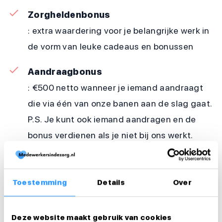
Zorgheldenbonus
: extra waardering voor je belangrijke werk in
de vorm van leuke cadeaus en bonussen
Aandraagbonus
: €500 netto wanneer je iemand aandraagt
die via één van onze banen aan de slag gaat.
P.S. Je kunt ook iemand aandragen en de
bonus verdienen als je niet bij ons werkt.
Bekijk onze website voor meer informatie
Toestemming
Details
Over
Werkzaamheden
Arbeidsduur en werktijden
Deze website maakt gebruik van cookies