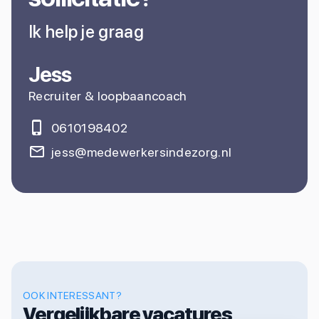
Ik help je graag
Jess
Recruiter & loopbaancoach
0610198402
jess@medewerkersindezorg.nl
OOK INTERESSANT?
Vergelijkbare vacatures