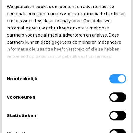
We gebruiken cookies om content en advertenties te
Organisatie
personaliseren, om functies voor social media te bieden en
om ons websiteverkeer te analyseren. Ook delen we
informatie over uw gebruik van onze site met onze
Functie-eisen
partners voor social media, adverteren en analyse. Deze
partners kunnen deze gegevens combineren met andere
Sollicitatie
informatie die u aan ze heeft verstrekt of die ze hebben
verzameld op basis van uw gebruik van hun services.
Is deze vacature je op het lijf geschreven?
Solliciteer dan direct!
Toestemmingsselectie
Noodzakelijk
Solliciteer direct
Voorkeuren
Solliciteer binnen 1 minuut
Statistieken
Deel deze vacature: