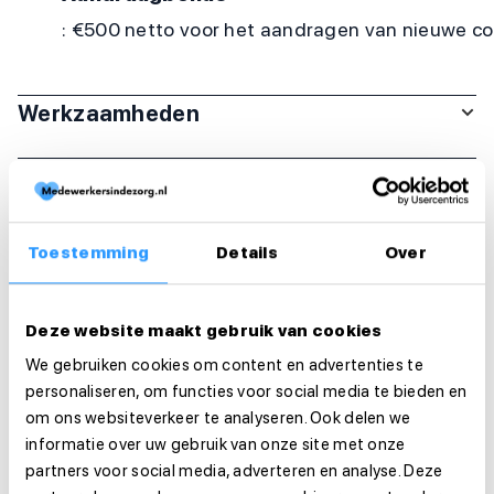
: €500 netto voor het aandragen van nieuwe coll
Werkzaamheden
Arbeidsduur en werktijden
Organisatie
Toestemming
Details
Over
Functie-eisen
Deze website maakt gebruik van cookies
Sollicitatie
We gebruiken cookies om content en advertenties te
personaliseren, om functies voor social media te bieden en
Is deze vacature je op het lijf geschreven?
om ons websiteverkeer te analyseren. Ook delen we
Solliciteer dan direct!
informatie over uw gebruik van onze site met onze
partners voor social media, adverteren en analyse. Deze