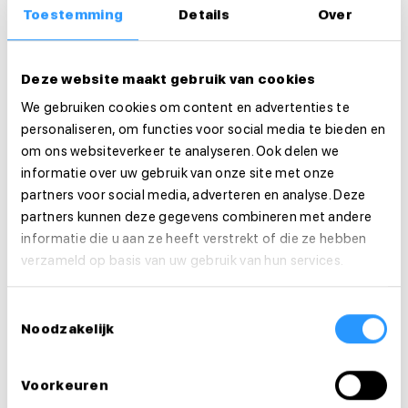
bonus verdienen als je niet bij ons werkt.
Toestemming
Details
Over
Bekijk onze website voor meer informatie
Deze website maakt gebruik van cookies
We gebruiken cookies om content en advertenties te
Werkzaamheden
personaliseren, om functies voor social media te bieden en
om ons websiteverkeer te analyseren. Ook delen we
Arbeidsduur en werktijden
informatie over uw gebruik van onze site met onze
partners voor social media, adverteren en analyse. Deze
Organisatie
partners kunnen deze gegevens combineren met andere
informatie die u aan ze heeft verstrekt of die ze hebben
verzameld op basis van uw gebruik van hun services.
Functie-eisen
Toestemmingsselectie
Sollicitatie
Noodzakelijk
Is deze vacature je op het lijf geschreven?
Solliciteer dan direct!
Voorkeuren