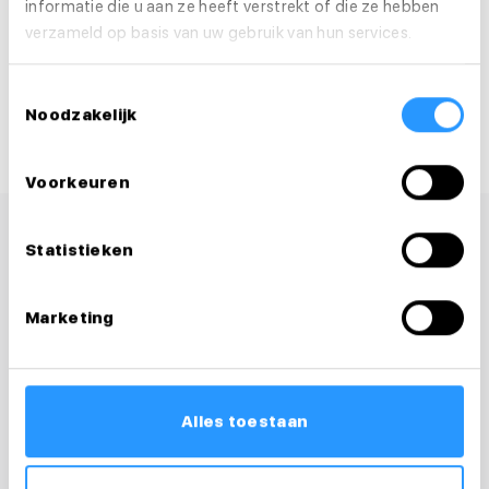
informatie die u aan ze heeft verstrekt of die ze hebben
Solliciteer binnen 1 minuut
verzameld op basis van uw gebruik van hun services.
Deel deze vacature:
Toestemmingsselectie
Noodzakelijk
Voorkeuren
Statistieken
Marketing
Alles toestaan