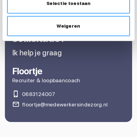
Selectie toestaan
Vragen over je
Weigeren
sollicitatie?
Ik help je graag
Floortje
Recruiter & loopbaancoach
0683124007
floortje@medewerkersindezorg.nl