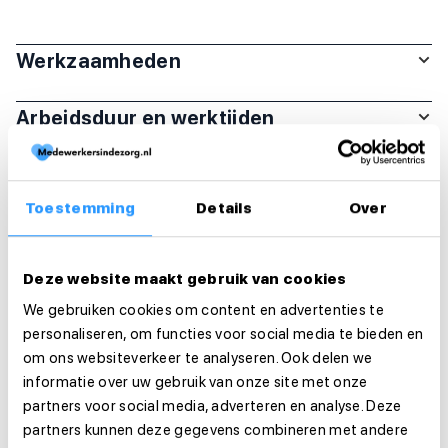
Werkzaamheden
Arbeidsduur en werktijden
Organisatie
Toestemming
Details
Over
Functie-eisen
Deze website maakt gebruik van cookies
Sollicitatie
We gebruiken cookies om content en advertenties te
Is deze vacature je op het lijf geschreven?
personaliseren, om functies voor social media te bieden en
Solliciteer dan direct!
om ons websiteverkeer te analyseren. Ook delen we
informatie over uw gebruik van onze site met onze
partners voor social media, adverteren en analyse. Deze
Solliciteer direct
partners kunnen deze gegevens combineren met andere