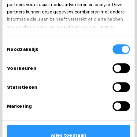
partners voor social media, adverteren en analyse. Deze
partners kunnen deze gegevens combineren met andere
informatie die u aan ze heeft verstrekt of die ze hebben
verzameld op basis van uw gebruik van hun services.
Toestemmingsselectie
Noodzakelijk
Vragen over je
Voorkeuren
sollicitatie?
Ik help je graag
Statistieken
Floortje
Marketing
Recruiter & loopbaancoach
0683124007
Alles toestaan