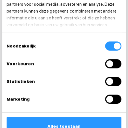
partners voor social media, adverteren en analyse. Deze
partners kunnen deze gegevens combineren met andere
informatie die u aan ze heeft verstrekt of die ze hebben
verzameld op basis van uw gebruik van hun services.
Toestemmingsselectie
Noodzakelijk
Vragen over je
Voorkeuren
sollicitatie?
Ik help je graag
Statistieken
Floortje
Marketing
Recruiter & loopbaancoach
0683124007
Alles toestaan