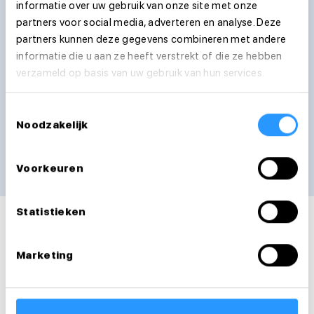
informatie over uw gebruik van onze site met onze
partners voor social media, adverteren en analyse. Deze
Telefoonnummer
partners kunnen deze gegevens combineren met andere
informatie die u aan ze heeft verstrekt of die ze hebben
verzameld op basis van uw gebruik van hun services.
Ik ga akkoord met de
privacyvoorwaarden
Toestemmingsselectie
Noodzakelijk
Verstuur sollicitatie
We nemen zo snel mogelijk contact met je op
Voorkeuren
Statistieken
Marketing
Vacatures
Dienstverbanden
Extra's