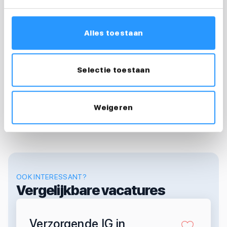
Floortje
Alles toestaan
Recruiter & loopbaancoach
0683124007
Selectie toestaan
floortje@medewerkersindezorg.nl
Weigeren
OOK INTERESSANT?
Vergelijkbare vacatures
Verzorgende IG in