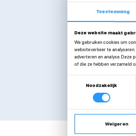
Toestemming
E-mailadres
Deze website maakt gebr
We gebruiken cookies om cont
Telefoonnummer
websiteverkeer te analyseren.
adverteren en analyse. Deze 
of die ze hebben verzameld op
Ik ga akkoord met d
Toestemmingsselectie
Verstuur sollicitatie
Noodzakelijk
We nemen zo snel mogelijk cont
Weigeren