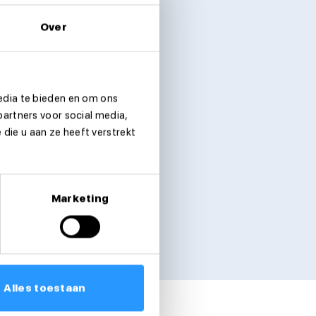
Over
edia te bieden en om ons
partners voor social media,
die u aan ze heeft verstrekt
Marketing
Alles toestaan