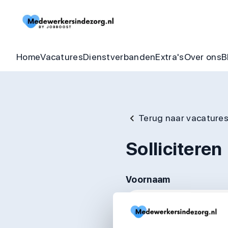
Begeleider vacatures
Detachering
Zorgheldenbo
Onze bel
Thuishulp vacatures
In dienst zorgorganisatie
Aandraagbonu
Trainin
Home
Vacatures
Dienstverbanden
Extra's
Over ons
B
Terug naar vacature
Solliciteren
Voornaam
Achternaam