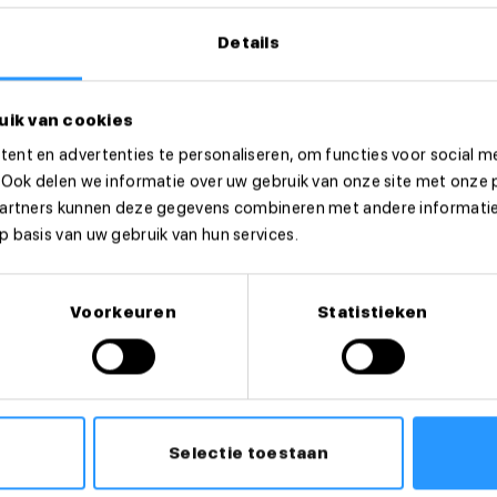
Details
uik van cookies
ent en advertenties te personaliseren, om functies voor social m
 Ook delen we informatie over uw gebruik van onze site met onze 
partners kunnen deze gegevens combineren met andere informatie 
 basis van uw gebruik van hun services.
e
privacyvoorwaarden
Voorkeuren
Statistieken
act met je op
Selectie toestaan