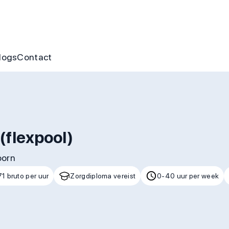
nus
ofte aan jou
s
gen & cursussen
logs
Contact
(flexpool)
oorn
1 bruto per uur
Zorgdiploma vereist
0-40 uur per week