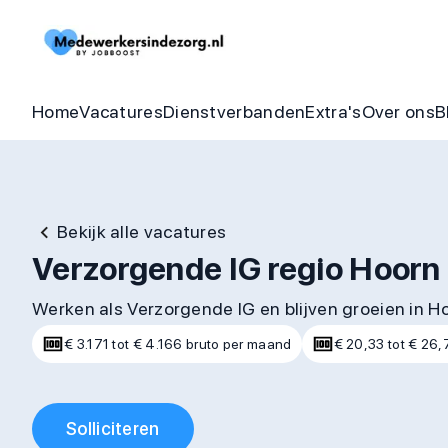
Begeleider vacatures
Detachering
Zorgheldenbo
Onze bel
Thuishulp vacatures
In dienst zorgorganisatie
Aandraagbonu
Trainin
Home
Vacatures
Dienstverbanden
Extra's
Over ons
B
Bekijk alle vacatures
Verzorgende IG regio Hoorn 
Werken als Verzorgende IG en blijven groeien in H
€ 3.171 tot € 4.166 bruto per maand
€ 20,33 tot € 26,7
Solliciteren