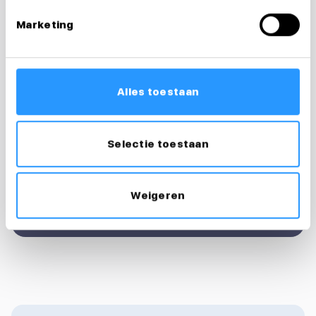
Vragen over je
Marketing
sollicitatie?
Ik help je graag
Alles toestaan
Floortje
Recruiter & loopbaancoach
Selectie toestaan
0683124007
floortje@medewerkersindezorg.nl
Weigeren