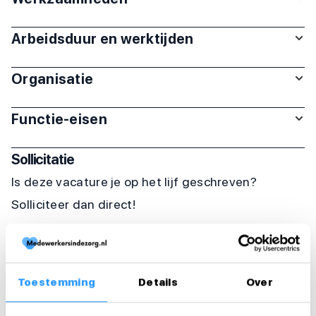
Arbeidsduur en werktijden
Organisatie
Functie-eisen
Sollicitatie
Is deze vacature je op het lijf geschreven?
Solliciteer dan direct!
Solliciteer direct
Solliciteer binnen 1 minuut
Toestemming
Details
Over