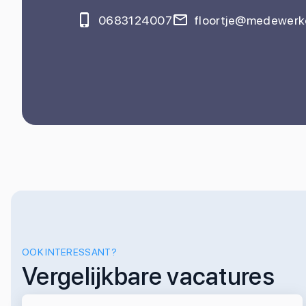
0683124007
floortje@medewerke
OOK INTERESSANT?
Vergelijkbare vacatures