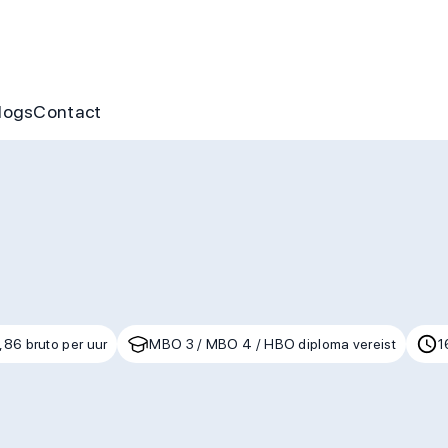
nus
ofte aan jou
s
gen & cursussen
logs
Contact
,86 bruto per uur
MBO 3 / MBO 4 / HBO diploma vereist
1