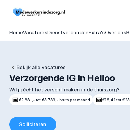
Begeleider vacatures
Detachering
Zorgheldenbo
Onze bel
Thuishulp vacatures
In dienst zorgorganisatie
Aandraagbonu
Trainin
Home
Vacatures
Dienstverbanden
Extra's
Over ons
B
Bekijk alle vacatures
Verzorgende IG in Heiloo
Wil jij écht het verschil maken in de thuiszorg?
€2.881,- tot €3.733,- bruto per maand
€18,41 tot €23
Solliciteren