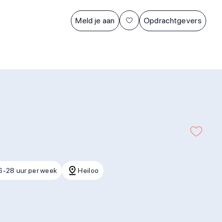
Meld je aan
Opdrachtgevers
6-28 uur per week
Heiloo