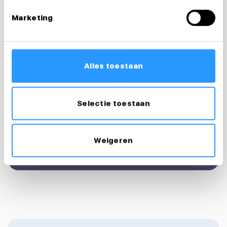
Vragen over je
Marketing
sollicitatie?
Ik help je graag
Alles toestaan
Floortje
Recruiter & loopbaancoach
Selectie toestaan
0683124007
floortje@medewerkersindezorg.nl
Weigeren