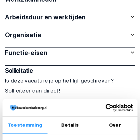
Arbeidsduur en werktijden
Organisatie
Functie-eisen
Sollicitatie
Is deze vacature je op het lijf geschreven?
Solliciteer dan direct!
Solliciteer direct
Solliciteer binnen 1 minuut
Toestemming
Details
Over