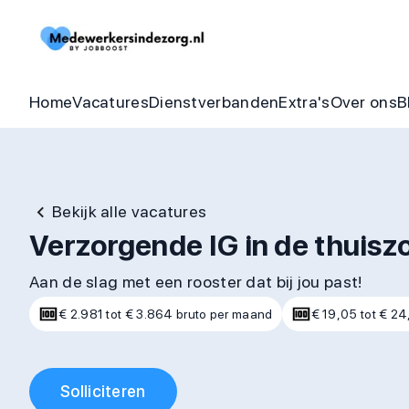
Begeleider vacatures
Detachering
Zorgheldenbo
Onze bel
Thuishulp vacatures
In dienst zorgorganisatie
Aandraagbonu
Trainin
Home
Vacatures
Dienstverbanden
Extra's
Over ons
B
Bekijk alle vacatures
Verzorgende IG in de thuisz
Aan de slag met een rooster dat bij jou past!
€ 2.981 tot € 3.864 bruto per maand
€ 19,05 tot € 24
Solliciteren