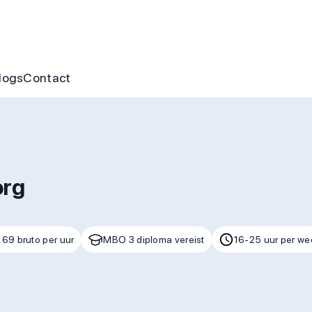
nus
ofte aan jou
s
gen & cursussen
logs
Contact
org
,69 bruto per uur
MBO 3 diploma vereist
16-25 uur per we