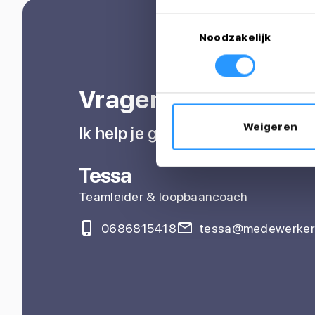
Toestemmingsselectie
Noodzakelijk
Vragen over je sollic
Weigeren
Ik help je graag
Tessa
Teamleider & loopbaancoach
0686815418
tessa@medewerkers