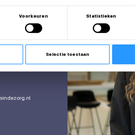
Voorkeuren
Statistieken
itatie?
Selectie toestaan
indezorg.nl