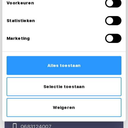
Voorkeuren
Statistieken
Marketing
Vragen over je
Alles toestaan
sollicitatie?
Ik help je graag
Selectie toestaan
Floortje
Weigeren
Recruiter & loopbaancoach
0683124007