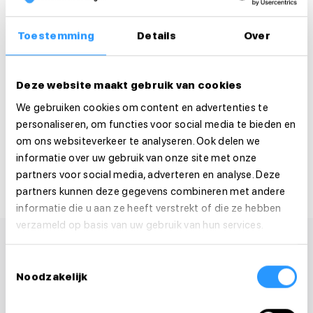
Is deze vacature je op het lijf geschreven?
Solliciteer dan direct!
Toestemming
Details
Over
Solliciteer direct
Deze website maakt gebruik van cookies
Solliciteer binnen 1 minuut
We gebruiken cookies om content en advertenties te
personaliseren, om functies voor social media te bieden en
om ons websiteverkeer te analyseren. Ook delen we
Deel deze vacature:
informatie over uw gebruik van onze site met onze
partners voor social media, adverteren en analyse. Deze
partners kunnen deze gegevens combineren met andere
informatie die u aan ze heeft verstrekt of die ze hebben
verzameld op basis van uw gebruik van hun services.
Toestemmingsselectie
Noodzakelijk