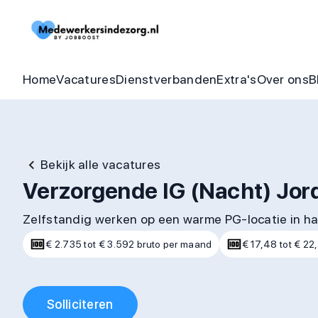
Begeleider vacatures
Detachering
Zorgheldenbo
Onze bel
Thuishulp vacatures
In dienst zorgorganisatie
Aandraagbonu
Trainin
Home
Vacatures
Dienstverbanden
Extra's
Over ons
B
Bekijk alle vacatures
Verzorgende IG (Nacht) Jor
Zelfstandig werken op een warme PG-locatie in h
€ 2.735 tot € 3.592 bruto per maand
€ 17,48 tot € 22
Solliciteren