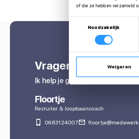
of die ze hebben verzameld op
Toestemmingsselectie
Noodzakelijk
Vragen over je sollic
Weigeren
Ik help je graag
Floortje
Recruiter & loopbaancoach
0683124007
floortje@medewerke