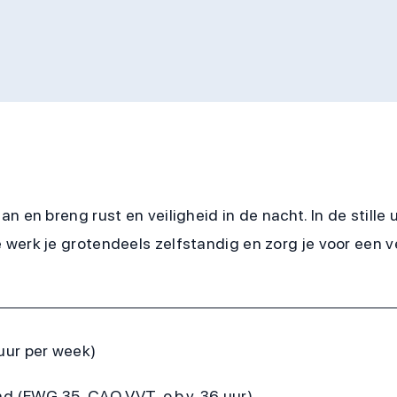
 en breng rust en veiligheid in de nacht. In de stille 
 werk je grotendeels zelfstandig en zorg je voor een 
uur per week)
nd (FWG 35, CAO VVT, o.b.v. 36 uur)