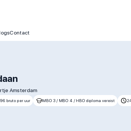
nus
ofte aan jou
s
gen & cursussen
logs
Contact
daan
artje Amsterdam
,96 bruto per uur
MBO 3 / MBO 4 / HBO diploma vereist
2