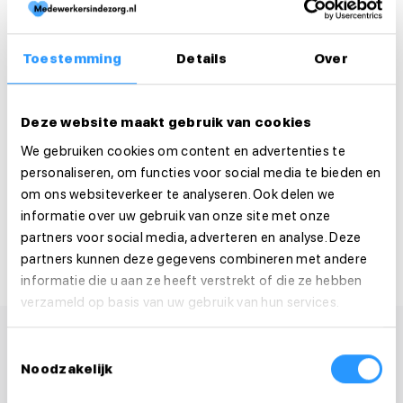
Sollicitatie
Is deze vacature je op het lijf geschreven?
Toestemming
Details
Over
Solliciteer dan direct!
Solliciteer direct
Deze website maakt gebruik van cookies
We gebruiken cookies om content en advertenties te
Solliciteer binnen 1 minuut
personaliseren, om functies voor social media te bieden en
om ons websiteverkeer te analyseren. Ook delen we
Deel deze vacature:
informatie over uw gebruik van onze site met onze
partners voor social media, adverteren en analyse. Deze
partners kunnen deze gegevens combineren met andere
informatie die u aan ze heeft verstrekt of die ze hebben
verzameld op basis van uw gebruik van hun services.
Toestemmingsselectie
Noodzakelijk