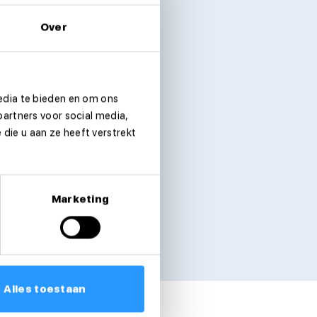
Over
edia te bieden en om ons
partners voor social media,
die u aan ze heeft verstrekt
Marketing
Alles toestaan