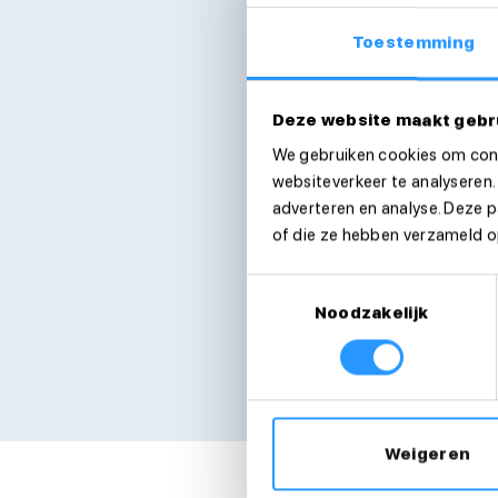
Toestemming
E-mailadres
Deze website maakt gebr
We gebruiken cookies om cont
Telefoonnummer
websiteverkeer te analyseren.
adverteren en analyse. Deze 
of die ze hebben verzameld op
Ik ga akkoord met d
Toestemmingsselectie
Verstuur sollicitatie
Noodzakelijk
We nemen zo snel mogelijk cont
Weigeren