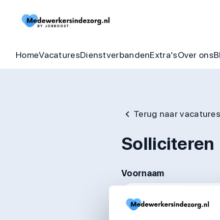
Begeleider vacatures
Detachering
Zorgheldenbo
Onze bel
Thuishulp vacatures
In dienst zorgorganisatie
Aandraagbonu
Trainin
Home
Vacatures
Dienstverbanden
Extra's
Over ons
B
Terug naar vacature
Solliciteren
Voornaam
Achternaam