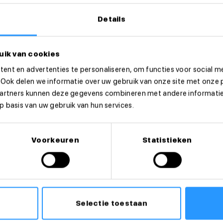
Details
uik van cookies
ent en advertenties te personaliseren, om functies voor social m
 Ook delen we informatie over uw gebruik van onze site met onze 
partners kunnen deze gegevens combineren met andere informatie 
 basis van uw gebruik van hun services.
e
privacyvoorwaarden
Voorkeuren
Statistieken
act met je op
Selectie toestaan