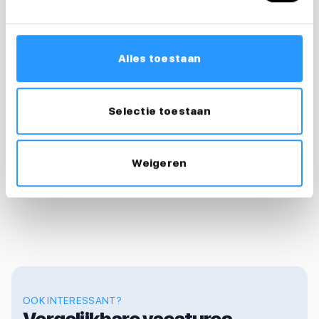
sollicitatie?
Ik help je graag
Alles toestaan
Desiree
Recruiter & loopbaancoach
Selectie toestaan
0626238856
desiree@medewerkersindezorg.nl
Weigeren
OOK INTERESSANT?