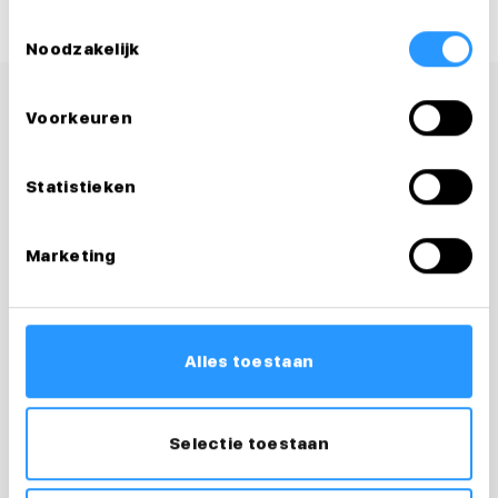
Toestemmingsselectie
Noodzakelijk
Voorkeuren
Statistieken
Marketing
Alles toestaan
Vragen over je
Selectie toestaan