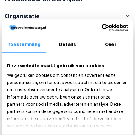
Organisatie
Functie-eisen
Toestemming
Details
Over
Sollicitatie
Is deze vacature je op het lijf geschreven?
Deze website maakt gebruik van cookies
Solliciteer dan direct!
We gebruiken cookies om content en advertenties te
personaliseren, om functies voor social media te bieden en
Solliciteer direct
om ons websiteverkeer te analyseren. Ook delen we
informatie over uw gebruik van onze site met onze
Solliciteer binnen 1 minuut
partners voor social media, adverteren en analyse. Deze
partners kunnen deze gegevens combineren met andere
informatie die u aan ze heeft verstrekt of die ze hebben
Deel deze vacature:
verzameld op basis van uw gebruik van hun services.