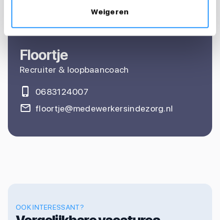
sollicitatie?
Weigeren
Ik help je graag
Floortje
Recruiter & loopbaancoach
0683124007
floortje@medewerkersindezorg.nl
OOK INTERESSANT?