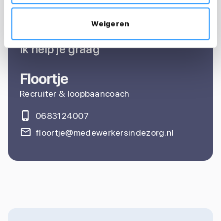
Vragen over je
sollicitatie?
Weigeren
Ik help je graag
Floortje
Recruiter & loopbaancoach
0683124007
floortje@medewerkersindezorg.nl