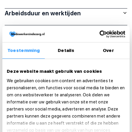
Arbeidsduur en werktijden
Organisatie
Functie-eisen
Toestemming
Details
Over
Sollicitatie
Deze website maakt gebruik van cookies
Is deze vacature je op het lijf geschreven?
We gebruiken cookies om content en advertenties te
Solliciteer dan direct!
personaliseren, om functies voor social media te bieden en
om ons websiteverkeer te analyseren. Ook delen we
Solliciteer direct
informatie over uw gebruik van onze site met onze
partners voor social media, adverteren en analyse. Deze
Solliciteer binnen 1 minuut
partners kunnen deze gegevens combineren met andere
informatie die u aan ze heeft verstrekt of die ze hebben
verzameld op basis van uw gebruik van hun services.