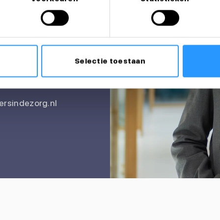
itatie?
Selectie toestaan
rsindezorg.nl