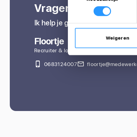
Vragen over je sollic
Ik help je graag
Weigeren
Floortje
Recruiter & loopbaancoach
0683124007
floortje@medewerke