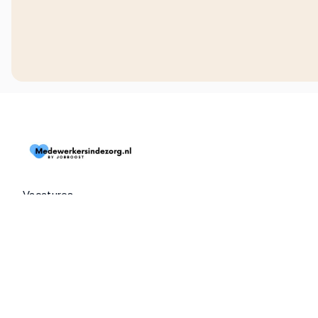
Vacatures
Dienstverbanden
Extra's
Over ons
Blogs
Contact
Opdrachtgevers
📱 Download onze app (iOS)