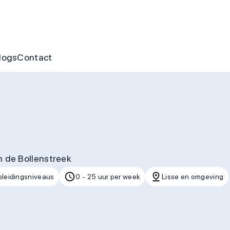
nus
ofte aan jou
s
gen & cursussen
logs
Contact
n de Bollenstreek
pleidingsniveaus
0 - 25 uur per week
Lisse en omgeving