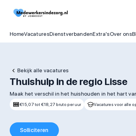
Begeleider vacatures
Detachering
Zorgheldenbo
Onze bel
Thuishulp vacatures
In dienst zorgorganisatie
Aandraagbonu
Trainin
Home
Vacatures
Dienstverbanden
Extra's
Over ons
B
Bekijk alle vacatures
Thuishulp in de regio Lisse
Maak het verschil in het huishouden in het hart va
€15,07 tot €18,27 bruto per uur
Vacatures voor alle o
Solliciteren