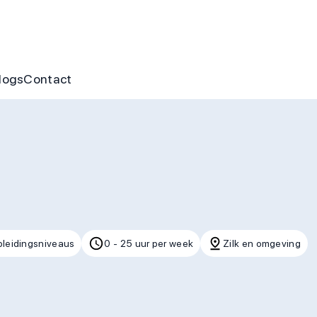
nus
ofte aan jou
s
gen & cursussen
logs
Contact
pleidingsniveaus
0 - 25 uur per week
Zilk en omgeving