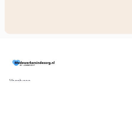
Vacatures
Dienstverbanden
Extra's
Over ons
Blogs
Contact
Opdrachtgevers
📱 Download onze app (iOS)