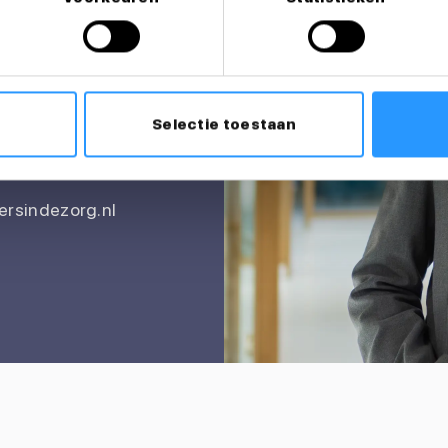
itatie?
Selectie toestaan
rsindezorg.nl