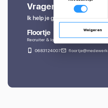
Vragen over je sollic
Ik help je graag
Weigeren
Floortje
Recruiter & loopbaancoach
0683124007
floortje@medewerke