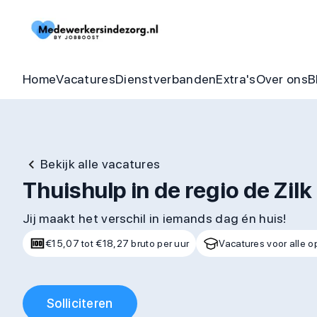
Begeleider vacatures
Detachering
Zorgheldenbo
Onze bel
Thuishulp vacatures
In dienst zorgorganisatie
Aandraagbonu
Trainin
Home
Vacatures
Dienstverbanden
Extra's
Over ons
B
Bekijk alle vacatures
Thuishulp in de regio de Zilk
Jij maakt het verschil in iemands dag én huis!
€15,07 tot €18,27 bruto per uur
Vacatures voor alle o
Solliciteren