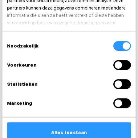
partners voor social media, adverteren en analyse. Deze
partners kunnen deze gegevens combineren met andere
informatie die u aan ze heeft verstrekt of die ze hebben
verzameld op basis van uw gebruik van hun services.
Toestemmingsselectie
Noodzakelijk
Vragen over je
sollicitatie?
Voorkeuren
Ik help je graag
Statistieken
Desiree
Marketing
Recruiter & loopbaancoach
0626238856
desiree@medewerkersindezorg.nl
Alles toestaan