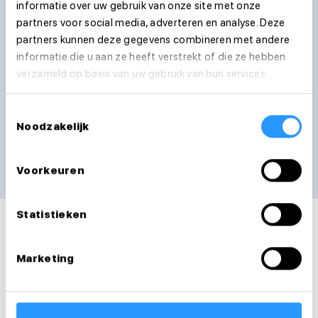
informatie over uw gebruik van onze site met onze
partners voor social media, adverteren en analyse. Deze
Telefoonnummer
partners kunnen deze gegevens combineren met andere
informatie die u aan ze heeft verstrekt of die ze hebben
verzameld op basis van uw gebruik van hun services.
Ik ga akkoord met de
privacyvoorwaarden
Toestemmingsselectie
Noodzakelijk
Verstuur sollicitatie
We nemen zo snel mogelijk contact met je op
Voorkeuren
Statistieken
Marketing
Vacatures
Dienstverbanden
Extra's