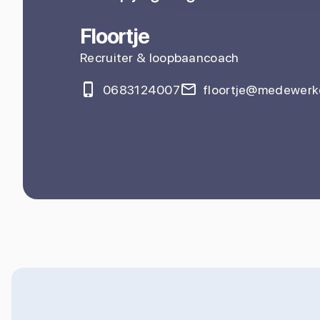
Floortje
Recruiter & loopbaancoach
0683124007
floortje@medewerke