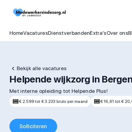
Begeleider vacatures
Detachering
Zorgheldenbo
Onze bel
Thuishulp vacatures
In dienst zorgorganisatie
Aandraagbonu
Trainin
Home
Vacatures
Dienstverbanden
Extra's
Over ons
B
Bekijk alle vacatures
Helpende wijkzorg in Berge
Met interne opleiding tot Helpende Plus!
€ 2.599 tot € 3.233 bruto per maand
€ 16,61 tot € 20,
Solliciteren