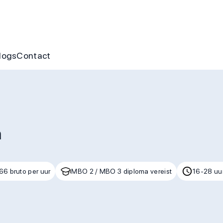
nus
ofte aan jou
s
gen & cursussen
logs
Contact
n
66 bruto per uur
MBO 2 / MBO 3 diploma vereist
16-28 uu