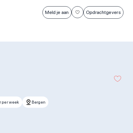
Meld je aan
Opdrachtgevers
r per week
Bergen