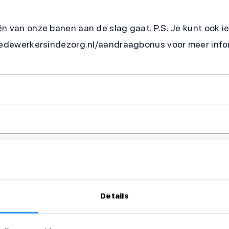
én van onze banen aan de slag gaat. P.S. Je kunt ook 
.medewerkersindezorg.nl/aandraagbonus voor meer info
Details
eer dan direct!