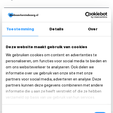
Functie-eisen
Sollicitatie
Toestemming
Details
Over
Is deze vacature je op het lijf geschreven?
Solliciteer dan direct!
Deze website maakt gebruik van cookies
We gebruiken cookies om content en advertenties te
Solliciteer direct
personaliseren, om functies voor social media te bieden en
om ons websiteverkeer te analyseren. Ook delen we
Solliciteer binnen 1 minuut
informatie over uw gebruik van onze site met onze
partners voor social media, adverteren en analyse. Deze
Deel deze vacature:
partners kunnen deze gegevens combineren met andere
informatie die u aan ze heeft verstrekt of die ze hebben
verzameld op basis van uw gebruik van hun services.
Toestemmingsselectie