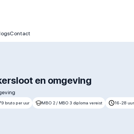
nus
ofte aan jou
s
gen & cursussen
logs
Contact
kersloot en omgeving
mgeving
79 bruto per uur
MBO 2 / MBO 3 diploma vereist
16-28 uur