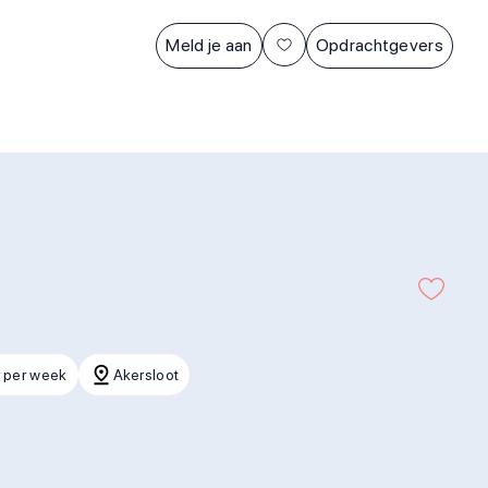
Meld je aan
Opdrachtgevers
 per week
Akersloot