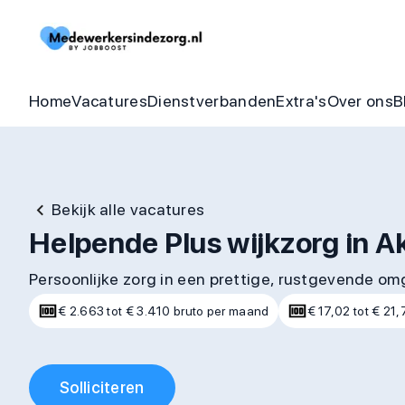
Begeleider vacatures
Detachering
Zorgheldenbo
Onze bel
Thuishulp vacatures
In dienst zorgorganisatie
Aandraagbonu
Trainin
Home
Vacatures
Dienstverbanden
Extra's
Over ons
B
Bekijk alle vacatures
Helpende Plus wijkzorg in A
Persoonlijke zorg in een prettige, rustgevende o
€ 2.663 tot € 3.410 bruto per maand
€ 17,02 tot € 21,
Solliciteren