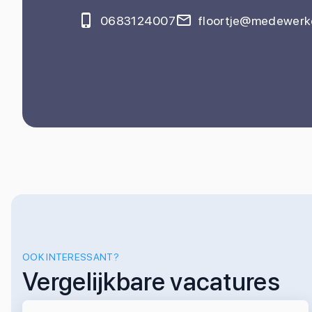
0683124007
floortje@medewerke
OOK INTERESSANT?
Vergelijkbare vacatures