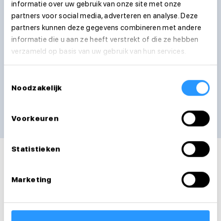
informatie over uw gebruik van onze site met onze
partners voor social media, adverteren en analyse. Deze
Telefoonnummer
partners kunnen deze gegevens combineren met andere
informatie die u aan ze heeft verstrekt of die ze hebben
verzameld op basis van uw gebruik van hun services.
Ik ga akkoord met de
privacyvoorwaarden
Toestemmingsselectie
Noodzakelijk
Verstuur sollicitatie
We nemen zo snel mogelijk contact met je op
Voorkeuren
Statistieken
Marketing
Vacatures
Dienstverbanden
Extra's