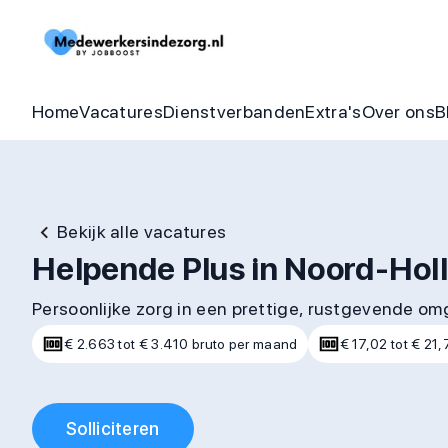
Begeleider vacatures
Detachering
Zorgheldenbo
Onze bel
Thuishulp vacatures
In dienst zorgorganisatie
Aandraagbonu
Trainin
Home
Vacatures
Dienstverbanden
Extra's
Over ons
B
Bekijk alle vacatures
Helpende Plus in Noord-Hol
Persoonlijke zorg in een prettige, rustgevende o
€ 2.663 tot € 3.410 bruto per maand
€ 17,02 tot € 21,
Solliciteren