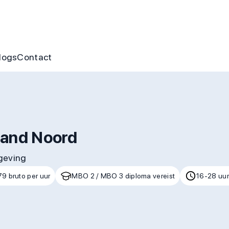
nus
ofte aan jou
s
gen & cursussen
logs
Contact
land Noord
mgeving
79 bruto per uur
MBO 2 / MBO 3 diploma vereist
16-28 uur