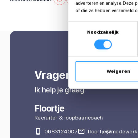
adverteren en analyse. Deze 
of die ze hebben verzameld op
Toestemmingsselectie
Noodzakelijk
Vragen over je sollic
Weigeren
Ik help je graag
Floortje
Recruiter & loopbaancoach
0683124007
floortje@medewerke