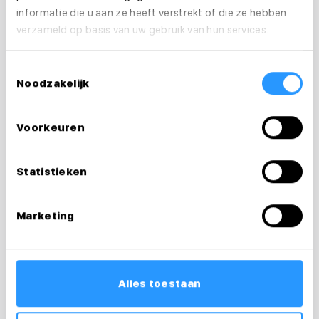
informatie die u aan ze heeft verstrekt of die ze hebben
verzameld op basis van uw gebruik van hun services.
Vragen over je
Toestemmingsselectie
Noodzakelijk
sollicitatie?
Voorkeuren
Ik help je graag
Statistieken
Desiree
Recruiter & loopbaancoach
Marketing
0626238856
desiree@medewerkersindezorg.nl
Alles toestaan